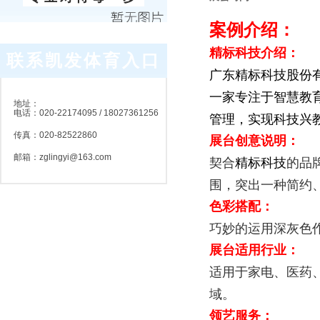
案例介绍：
精标科技介绍：
联系凯发体育入口
广东精标科技股份
一家专注于智慧教
地址：
电话：
020-22174095 / 18027361256
管理，实现科技兴
传真：
020-82522860
展台创意说明：
邮箱：
zglingyi@163.com
契合
精标科技
的品
围，突出一种简约
色彩搭配：
巧妙的运用深灰色
展台适用行业：
适用于家电、医药
域。
领艺服务：