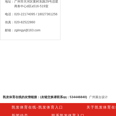
地址：
广州市天河区黄村东路29号启星
商务中心d区a516-519室
电话：
020-22174095 / 18027361256
传真：
020-82522860
邮箱：
zglingyi@163.com
凯发体育在线的友情链接：(友链交换请联系qq：534446840)
广州展台设计
凯发体育在线-凯发体育入口
关于凯发体育在
新闻动态
联系凯发体育入口