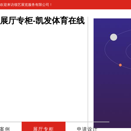
欢迎来访领艺展览服务有限公司！
展厅专柜-凯发体育在线
案例
展厅专柜
申请设计