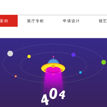
案例
展厅专柜
申请设计
领