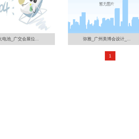
太电池_广交会展位...
弥雅_广州美博会设计_...
1