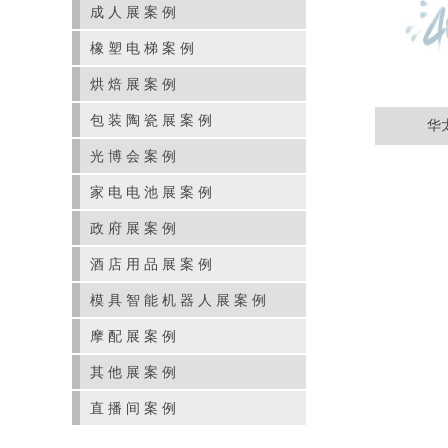
成人展案例
橡塑电梯案例
烘焙展案例
包装陶瓷展案例
华
光博会案例
家电电池展案例
政府展案例
酒店用品展案例
模具智能机器人展案例
摩配展案例
其他展案例
直播间案例