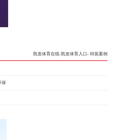
凯发体育在线-凯发体育入口
-
特装案例
环保