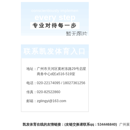
conscientiously implemen
every step
专业对待每一步
联系凯发体育入口
地址：
广州市天河区黄村东路29号启星
商务中心d区a516-519室
电话：
020-22174095 / 18027361256
传真：
020-82522860
邮箱：
zglingyi@163.com
凯发体育在线的友情链接：(友链交换请联系qq：534446840)
广州展