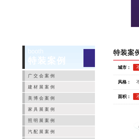
booth
特装案
特装案例
城市：
广交会案例
风格：
建材展案例
面积：
美博会案例
家具展案例
照明展案例
汽配展案例