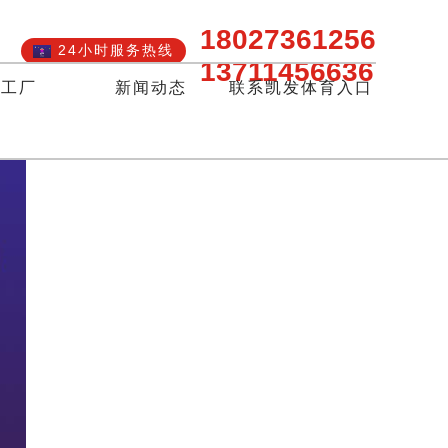
18027361256
24小时服务热线
13711456636
艺工厂
新闻动态
联系凯发体育入口