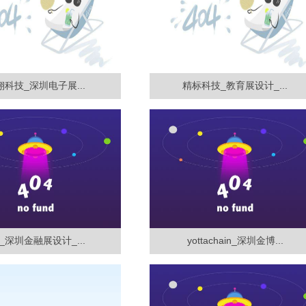
翔科技_深圳电子展...
精标科技_教育展设计_...
a_深圳金融展设计_...
yottachain_深圳金博...