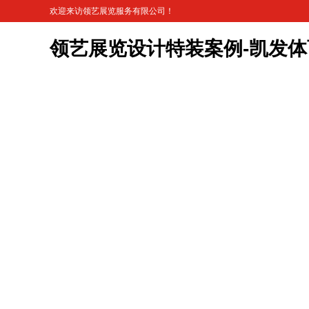
欢迎来访领艺展览服务有限公司！
领艺展览设计特装案例-凯发