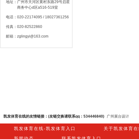
地址：
广州市天河区黄村东路29号启星
商务中心d区a516-519室
电话：
020-22174095 / 18027361256
传真：
020-82522860
邮箱：
zglingyi@163.com
凯发体育在线的友情链接：(友链交换请联系qq：534446840)
广州展台设计
凯发体育在线-凯发体育入口
关于凯发体育在
新闻动态
联系凯发体育入口