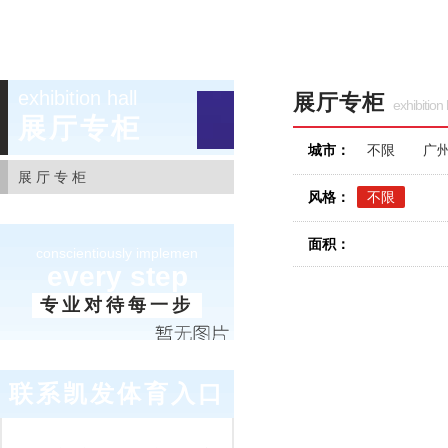
exhibition hall
展厅专柜
exhibition 
展厅专柜
城市：
不限
广
展厅专柜
风格：
不限
面积：
conscientiously implemen
every step
专业对待每一步
联系凯发体育入口