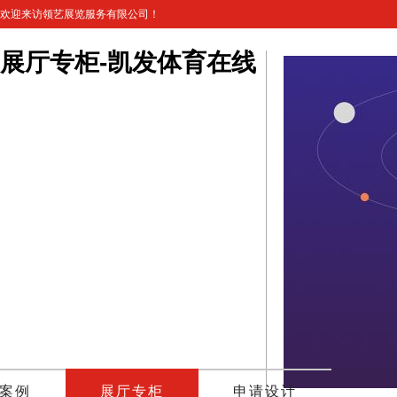
欢迎来访领艺展览服务有限公司！
展厅专柜-凯发体育在线
案例
展厅专柜
申请设计