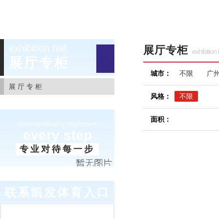
exhibition hall
展厅专柜
exhibition 
展厅专柜
城市：
不限
广
展厅专柜
风格：
不限
面积：
conscientiously implemen
every step
专业对待每一步
联系凯发体育入口