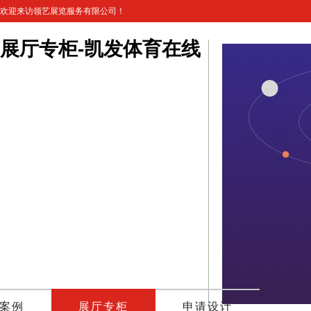
欢迎来访领艺展览服务有限公司！
展厅专柜-凯发体育在线
案例
展厅专柜
申请设计